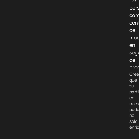
Las
per
co
cen
del
mod
en
seg
de
pro
Cre
que
tu
part
en
nues
podc
no
solo
enri