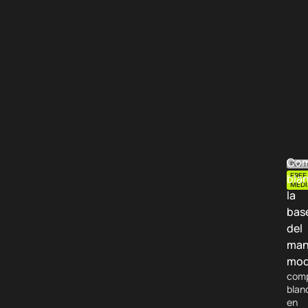
Com
Podca
bla
FREE
MEDI
la
bas
del
man
mod
comp
blan
en