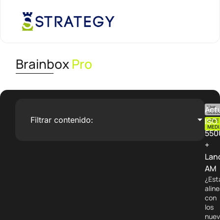
Brainbox
Pro
Act
Live
Sessi
Filtrar contenido:
ISO
FREE
MEDI
550
+
Lan
AM
¿Est
alin
con
los
nuev