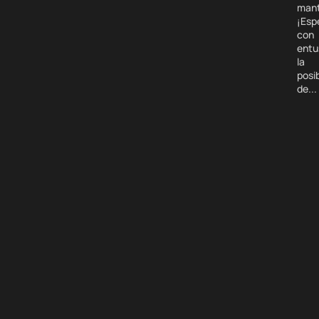
mant
¡Esp
con
entu
la
posib
de...