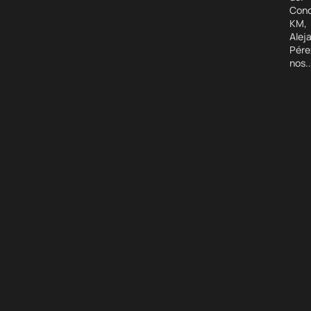
Cono
KM,
Alej
Pére
nos..