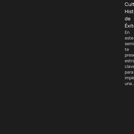
Cult
Hist
de
Éxit
En
este
semi
te
pres
estr
clav
para
impl
una..