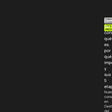
Ges
Cápsu
Conoc
del
FREE
MEDI
con
qué
es,
por
qué
imp
y
sus
5
eta
Nues
cons
en
Gest
del