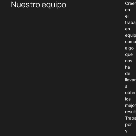
Nuestro equipo
Cree
en
el
traba
en
equi
com
algo
que
nos
ha
de
llevar
a
obte
los
mejo
resul
Trab
por
y