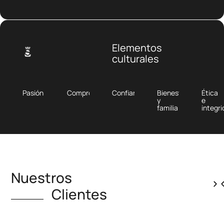
Elementos
culturales
Pasión
Compromiso
Confianza
Bienestar
Ética
y
e
familia
integr
Nuestros
Clientes