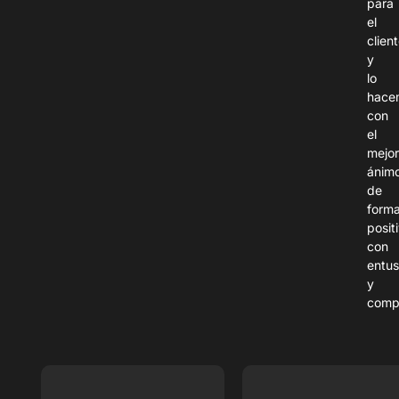
para
el
client
y
lo
hace
con
el
mejo
ánim
de
form
posit
con
entu
y
comp