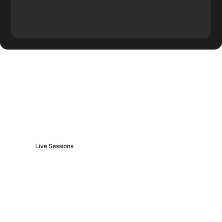
Más contenido de
BrainBox
Live Sessions