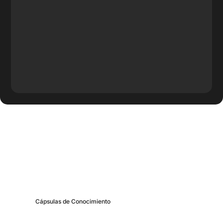
Más contenido de
BrainBox
Cápsulas de Conocimiento