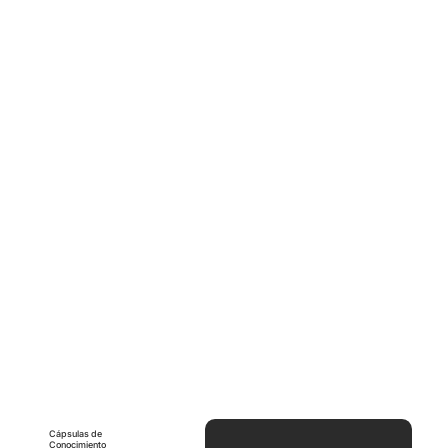
Pasos para superar la resistencia
cultural y adoptar nuevas
tecnologías
Cápsulas de
Conocimiento