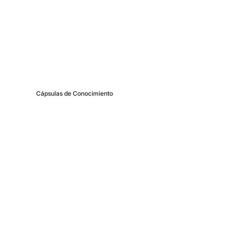
Más contenido de
BrainBox
Cápsulas de Conocimiento