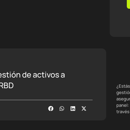
stión de activos a
 RBD
¿Estás
gestió
asegur
panel:
través