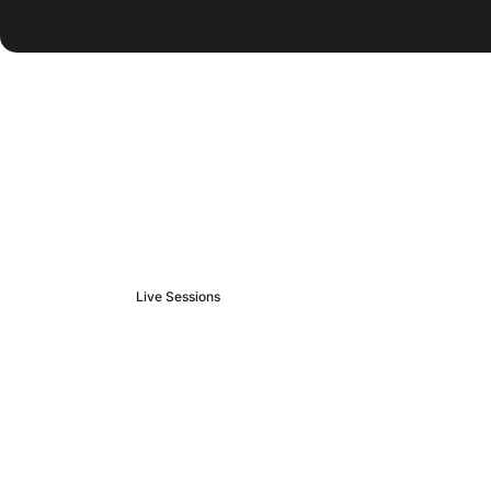
Más contenido
de BrainBox
Live Sessions