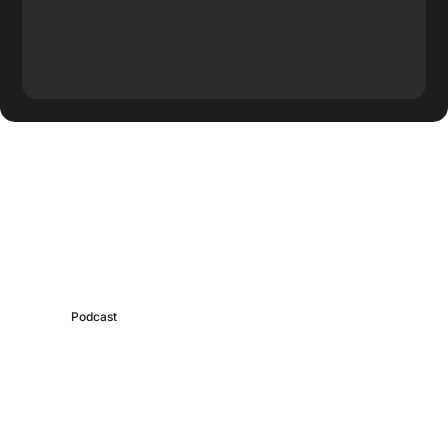
Más contenido de
BrainBox
Podcast