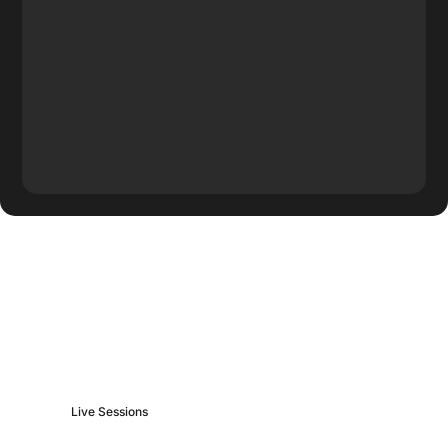
Más contenido de
BrainBox
Live Sessions