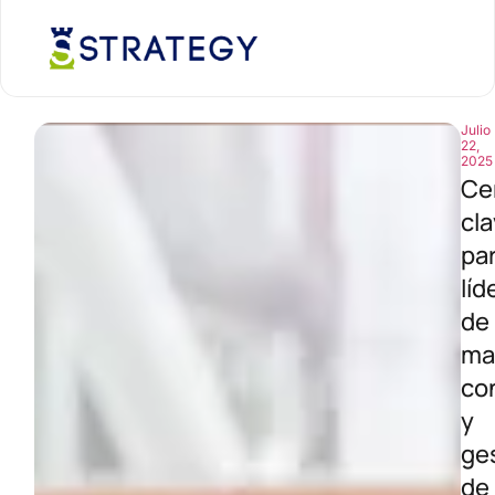
Julio
22,
2025
Ce
cl
pa
líd
de
ma
con
y
ge
de