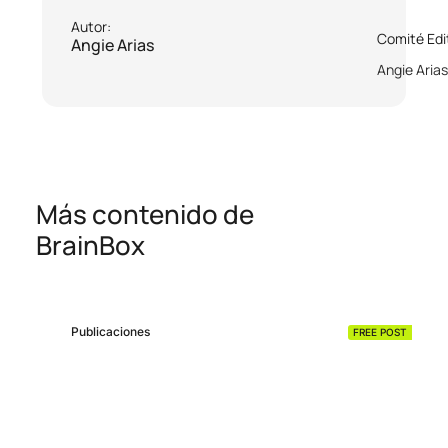
Autor:
Comité Edit
Angie Arias
Angie Arias
Más contenido de
BrainBox
Publicaciones
FREE POST